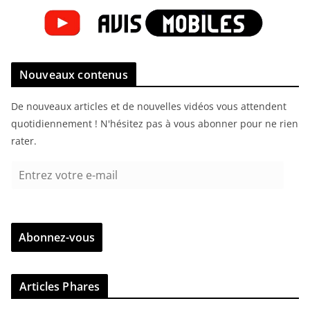
Nouveaux contenus
De nouveaux articles et de nouvelles vidéos vous attendent
quotidiennement ! N'hésitez pas à vous abonner pour ne rien
rater.
E
n
t
r
Abonnez-vous
e
z
v
Articles Phares
o
t