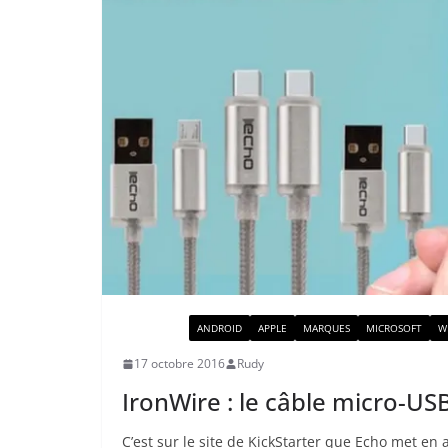
ACTUALITÉ
ANDROID
APPLE
MARQUES
MICROSOFT
W
17 octobre 2016
Rudy
IronWire : le câble micro-USB
C’est sur le site de KickStarter que Echo met en