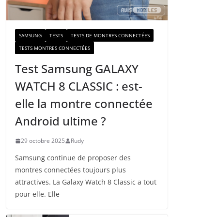
a
i
l
SAMSUNG
TESTS
TESTS DE MONTRES CONNECTÉES
TESTS MONTRES CONNECTÉES
Test Samsung GALAXY
WATCH 8 CLASSIC : est-
elle la montre connectée
Android ultime ?
29 octobre 2025
Rudy
Samsung continue de proposer des
montres connectées toujours plus
attractives. La Galaxy Watch 8 Classic a tout
pour elle. Elle