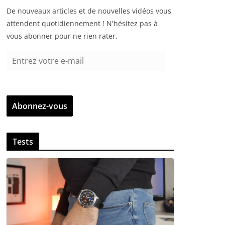
De nouveaux articles et de nouvelles vidéos vous
attendent quotidiennement ! N'hésitez pas à
vous abonner pour ne rien rater.
E
n
t
r
Abonnez-vous
e
z
v
Tests
o
t
r
e
e
-
m