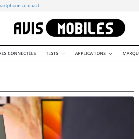
smartphone compact
est-elle la
aître tous les
able rétrogaming
ES CONNECTÉES
TESTS
APPLICATIONS
MARQU
illeur smartphone