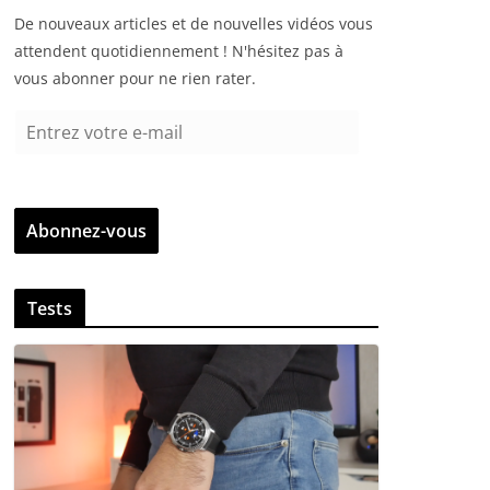
De nouveaux articles et de nouvelles vidéos vous
attendent quotidiennement ! N'hésitez pas à
vous abonner pour ne rien rater.
E
n
t
r
Abonnez-vous
e
z
v
Tests
o
t
r
e
e
-
m