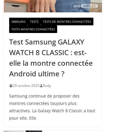
a
i
l
SAMSUNG
TESTS
TESTS DE MONTRES CONNECTÉES
TESTS MONTRES CONNECTÉES
Test Samsung GALAXY
WATCH 8 CLASSIC : est-
elle la montre connectée
Android ultime ?
29 octobre 2025
Rudy
Samsung continue de proposer des
montres connectées toujours plus
attractives. La Galaxy Watch 8 Classic a tout
pour elle. Elle