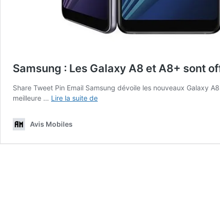
Samsung : Les Galaxy A8 et A8+ sont off
Share Tweet Pin Email Samsung dévoile les nouveaux Galaxy A8 
Samsung
meilleure …
Lire la suite de
:
Les
Avis Mobiles
Galaxy
A8
et
A8+
sont
officiels