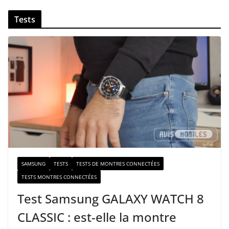
v
Tests
o
t
r
e
e
-
m
a
i
l
SAMSUNG
TESTS
TESTS DE MONTRES CONNECTÉES
TESTS MONTRES CONNECTÉES
Test Samsung GALAXY WATCH 8
CLASSIC : est-elle la montre