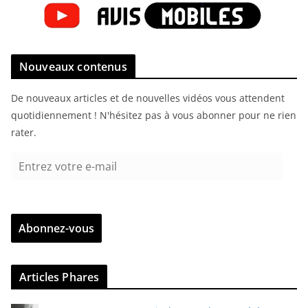
Nouveaux contenus
De nouveaux articles et de nouvelles vidéos vous attendent
quotidiennement ! N'hésitez pas à vous abonner pour ne rien
rater.
E
n
t
r
Abonnez-vous
e
z
v
Articles Phares
o
t