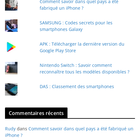
Comment savoir dans quel pays a été
r
fabriqué un iPhone ?
e
e
SAMSUNG : Codes secrets pour les
-
smartphones Galaxy
m
a
APK : Télécharger la dernière version du
i
Google Play Store
l
Nintendo Switch : Savoir comment
reconnaître tous les modèles disponibles ?
DAS : Classement des smartphones
Commentaires récents
Rudy
dans
Comment savoir dans quel pays a été fabriqué un
iPhone ?